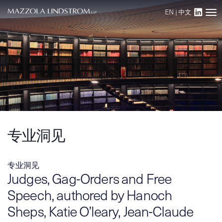
EN
|
中文
Main Navigation
专业洞见
专业洞见
Judges, Gag-Orders and Free
Speech, authored by Hanoch
Sheps, Katie O’leary, Jean-Claude