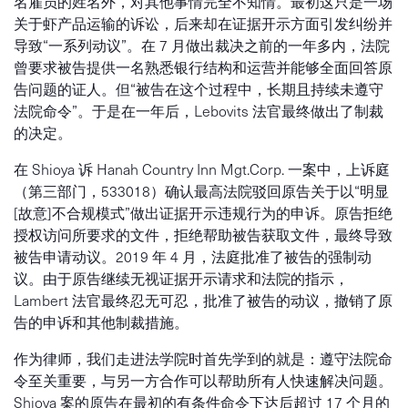
名雇员的姓名外，对其他事情完全不知情。最初这只是一场
关于虾产品运输的诉讼，后来却在证据开示方面引发纠纷并
导致“一系列动议”。在 7 月做出裁决之前的一年多内，法院
曾要求被告提供一名熟悉银行结构和运营并能够全面回答原
告问题的证人。但“被告在这个过程中，长期且持续未遵守
法院命令”。于是在一年后，Lebovits 法官最终做出了制裁
的决定。
在 Shioya 诉 Hanah Country Inn Mgt.Corp. 一案中，上诉庭
（第三部门，533018）确认最高法院驳回原告关于以“明显
[故意]不合规模式”做出证据开示违规行为的申诉。原告拒绝
授权访问所要求的文件，拒绝帮助被告获取文件，最终导致
被告申请动议。2019 年 4 月，法庭批准了被告的强制动
议。由于原告继续无视证据开示请求和法院的指示，
Lambert 法官最终忍无可忍，批准了被告的动议，撤销了原
告的申诉和其他制裁措施。
作为律师，我们走进法学院时首先学到的就是：遵守法院命
令至关重要，与另一方合作可以帮助所有人快速解决问题。
Shioya 案的原告在最初的有条件命令下达后超过 17 个月的