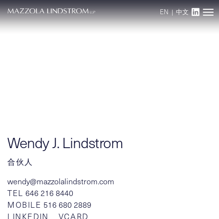
EN
|
中文
Main Navigation
Wendy J. Lindstrom
合伙人
wendy@mazzolalindstrom.com
TEL
646 216 8440
MOBILE
516 680 2889
LINKEDIN
VCARD