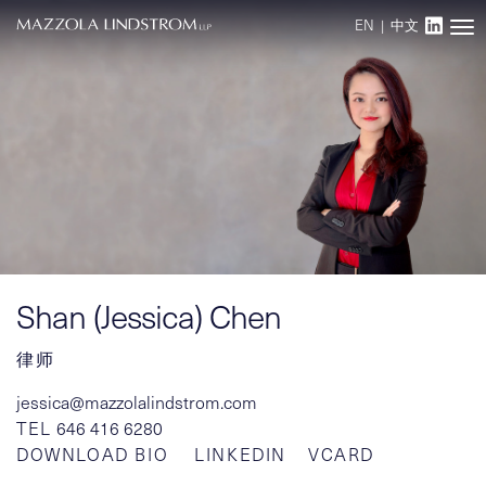
EN
|
中文
Main Navigation
Shan (Jessica) Chen
律师
jessica@mazzolalindstrom.com
TEL
646 416 6280
DOWNLOAD BIO
LINKEDIN
VCARD